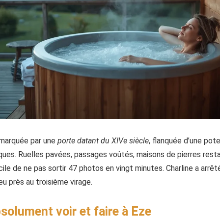
t marquée par une
porte datant du XIVe siècle
, flanquée d’une pot
ues. Ruelles pavées, passages voûtés, maisons de pierres res
ficile de ne pas sortir 47 photos en vingt minutes. Charline a ar
peu près au troisième virage.
bsolument voir et faire à Eze