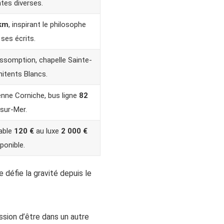
tes diverses.
km
, inspirant le philosophe
ses écrits.
 assomption, chapelle Sainte-
nitents Blancs.
nne Corniche, bus ligne
82
sur-Mer.
able
120 €
au luxe
2 000 €
sponible.
 défie la gravité depuis le
ssion d’être dans un autre