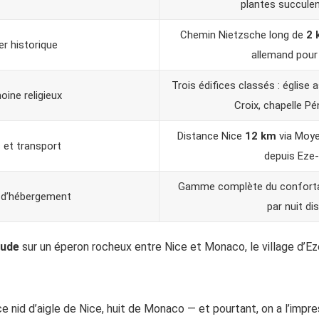
plantes succulen
Chemin Nietzsche long de
2 
r historique
allemand pour 
Trois édifices classés : église
oine religieux
Croix, chapelle Pé
Distance Nice
12 km
via Moye
et transport
depuis Eze-
Gamme complète du confort
 d’hébergement
par nuit di
tude
sur un éperon rocheux entre Nice et Monaco, le village d’Eze
 nid d’aigle de Nice, huit de Monaco — et pourtant, on a l’impre