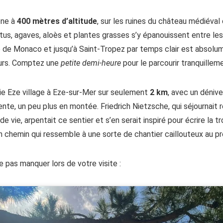
ône à
400 mètres d’altitude
, sur les ruines du château médiéval
us, agaves, aloès et plantes grasses s’y épanouissent entre le
aie de Monaco et jusqu’à Saint-Tropez par temps clair est absolu
ours. Comptez une
petite demi-heure
pour le parcourir tranquillem
ie Eze village à Eze-sur-Mer sur seulement
2 km
, avec un déniv
e, un peu plus en montée. Friedrich Nietzsche, qui séjournait r
de vie, arpentait ce sentier et s’en serait inspiré pour écrire la tr
n chemin qui ressemble à une sorte de chantier caillouteux au pr
e pas manquer lors de votre visite :