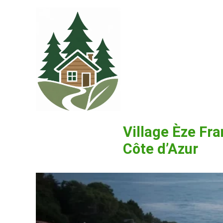
Village Èze Fra
Côte d’Azur