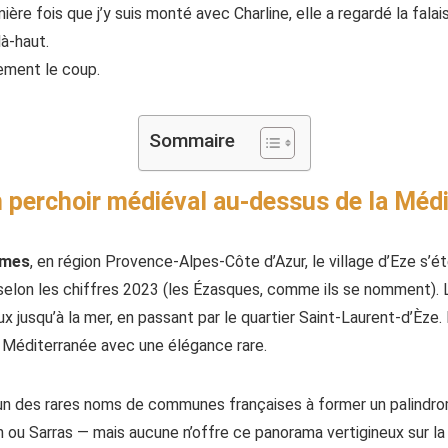
re fois que j’y suis monté avec Charline, elle a regardé la fala
là-haut.
rgement le coup.
Sommaire
n perchoir médiéval au-dessus de la Méd
imes
, en région Provence-Alpes-Côte d’Azur, le village d’Eze s’é
elon les chiffres 2023 (les Ézasques, comme ils se nomment). L
x jusqu’à la mer, en passant par le quartier Saint-Laurent-d’Èze
 Méditerranée avec une élégance rare.
l’un des rares noms de communes françaises à former un palindro
n ou Sarras — mais aucune n’offre ce panorama vertigineux sur la 