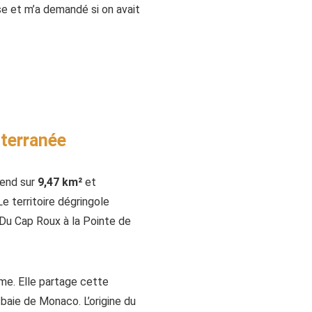
ise et m’a demandé si on avait
iterranée
tend sur
9,47 km²
et
e territoire dégringole
. Du Cap Roux à la Pointe de
me. Elle partage cette
baie de Monaco. L’origine du