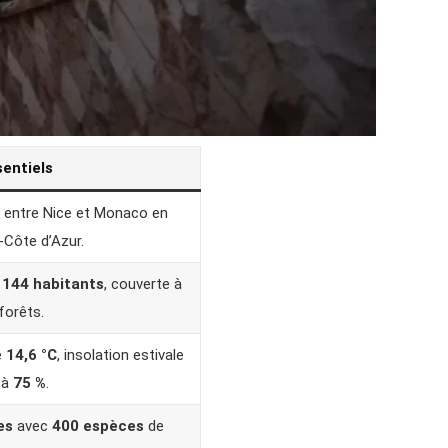
sentiels
entre Nice et Monaco en
Côte d’Azur.
 144 habitants
, couverte à
forêts.
e
14,6 °C
, insolation estivale
 à
75 %
.
es
avec
400 espèces
de