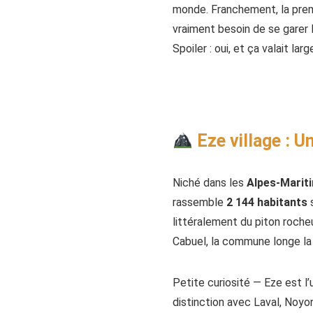
monde. Franchement, la premiè
vraiment besoin de se garer 
Spoiler : oui, et ça valait la
Eze village : U
Niché dans les
Alpes-Marit
rassemble
2 144 habitants
s
littéralement du piton rocheu
Cabuel, la commune longe la
Petite curiosité — Eze est 
distinction avec Laval, Noyo